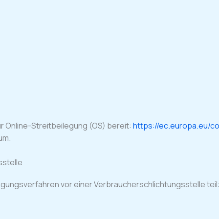
r Online-Streitbeilegung (OS) bereit:
https://ec.europa.eu/c
um.
sstelle
eilegungsverfahren vor einer Verbraucherschlichtungsstelle te