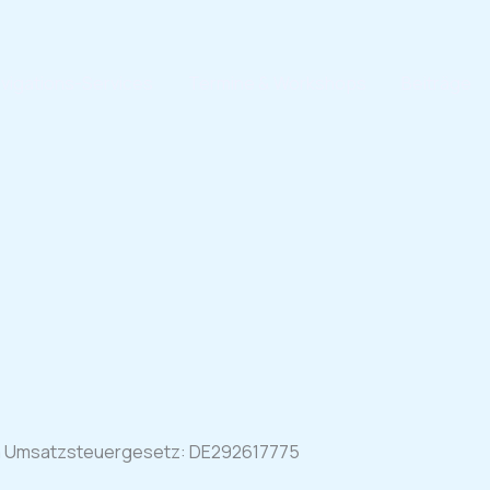
vigations-Services
Termine & Workshops
Beiträge
 a Umsatzsteuergesetz: DE292617775