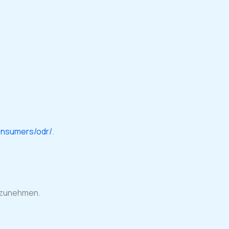
onsumers/odr/
.
ilzunehmen.