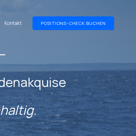
Kontakt
POSITIONS-CHECK BUCHEN
–
ndenakquise
altig.