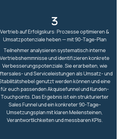
Vertrieb auf Erfolgskurs: Prozesse optimieren &
Umsatzpotenziale heben — mit 90-Tage-Plan
Teilnehmer analysieren systematisch interne
Vertriebshemmnisse und identifizieren konkrete
Verbesserungspotenziale. Sie erarbeiten, wie
ftersales- und Serviceleistungen als Umsatz- und
Stabilitätshebel genutzt werden können und eine
für euch passenden Akquisefunnel und Kunden-
Touchpoints. Das Ergebnis ist ein strukturierter
Sales Funnel und ein konkreter 90-Tage-
Umsetzungsplan mit klaren Meilensteinen,
Verantwortlichkeiten und messbaren KPIs.