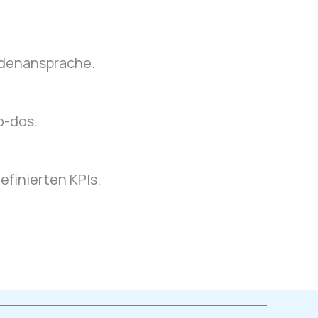
ndenansprache.
o-dos.
efinierten KPIs.