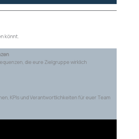
en könnt.
nzen
Sequenzen, die eure Zielgruppe wirklich
nen, KPIs und Verantwortlichkeiten für euer Team