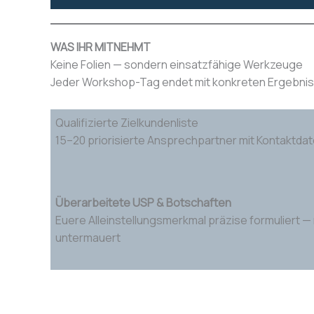
WAS IHR MITNEHMT
Keine Folien — sondern einsatzfähige Werkzeuge
Jeder Workshop-Tag endet mit konkreten Ergebnisse
Qualifizierte Zielkundenliste
15–20 priorisierte Ansprechpartner mit Kontaktdate
Überarbeitete USP & Botschaften
Euere Alleinstellungsmerkmal präzise formuliert 
untermauert