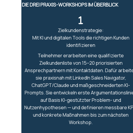
DIE DREI PRAXIS-WORKSHOPS IM ÜBERBLICK
Zielkundenstrategie:
Mit KI und digitalen Tools die richtigen Kunden
identifizieren
Teilnehmer erarbeiten eine qualifizierte
Zielkundenliste von 15–20 priorisierten
Ansprechpartnern mit Kontaktdaten. Dafür arbeit
sie praxisnah mit LinkedIn Sales Navigator,
ChatGPT/Claude und maßgeschneiderten KI-
Prompts. Sie entwickeln erste Argumentationslini
auf Basis KI-gestützter Problem- und
Nutzenhypothesen — und definieren messbare KP
und konkrete Maßnahmen bis zum nächsten
Workshop.