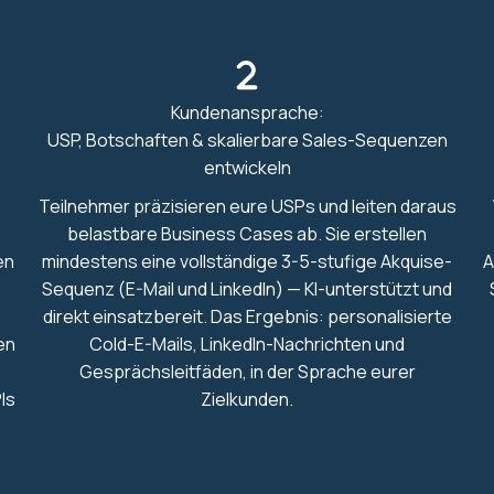
Kundenansprache:
USP, Botschaften & skalierbare Sales-Sequenzen
entwickeln
Teilnehmer präzisieren eure USPs und leiten daraus
belastbare Business Cases ab. Sie erstellen
en
mindestens eine vollständige 3-5-stufige Akquise-
A
Sequenz (E-Mail und LinkedIn) — KI-unterstützt und
direkt einsatzbereit. Das Ergebnis: personalisierte
en
Cold-E-Mails, LinkedIn-Nachrichten und
Gesprächsleitfäden, in der Sprache eurer
Is
Zielkunden.