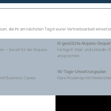
n, die ihr am nächsten Tag in eurer Vertriebsarbeit einsetz
KI-gestützte Akquise-Seque
n — bereit für die Akquise
Fertige E-Mail- und LinkedIn-
ansprechen
90-Tage-Umsetzungsplan
— mit Business Cases
Klare Roadmap mit Meilenstei