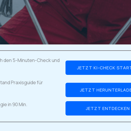
ch den 5-Minuten-Check und
JETZT KI-CHECK STAR
tand Praxisguide für
JETZT HERUNTERLAD
ie in 90 Min.
JETZT ENTDECKEN