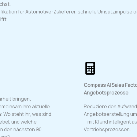
chst.
fikation für Automotive-Zulieferer, schnelle Umsatzimpulse o
fft.
Compass AI Sales Facto
Angebotsprozesse​
arheit bringen.
emeinsam Ihre aktuelle
Reduziere den Aufwand 
: Wo steht ihr, was sind
Angebotserstellung um 
ebel, und welche
– mit KI und intelligent 
in den nächsten 90
Vertriebsprozessen.
twas?