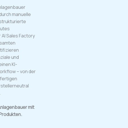
Anlagenbauer
 durch manuelle
trukturierte
eutes
 AI Sales Factory
gesamten
ifizieren
ziale und
inen KI-
rkflow – von der
fertigen
stellerneutral
.
Anlagenbauer mit
Produkten.