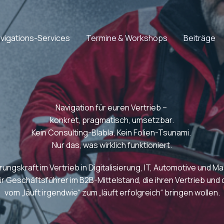
vigations-Services
Termine & Workshops
Beiträge
Navigation für euren Vertrieb –
konkret, pragmatisch, umsetzbar.
Kein Consulting-Blabla. Kein Folien-Tsunami.
Nur das, was wirklich funktioniert.
rungskraft im Vertrieb in Digitalisierung, IT, Automotive und 
r Geschäftsführer im B2B-Mittelstand, die ihren Vertrieb und
vom „läuft irgendwie“ zum „läuft erfolgreich“ bringen wollen.