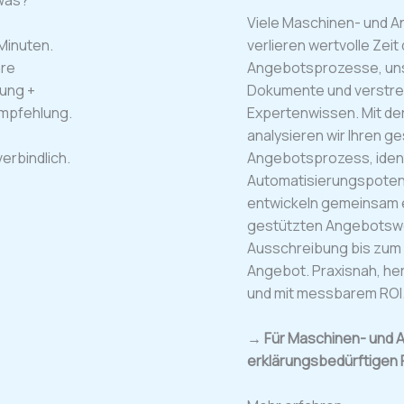
Viele Maschinen- und 
 Minuten.
verlieren wertvolle Zeit
are
Angebotsprozesse, uns
ung +
Dokumente und verstr
empfehlung.
Expertenwissen. Mit der
analysieren wir Ihren 
erbindlich.
Angebotsprozess, ident
Automatisierungspoten
entwickeln gemeinsam e
gestützten Angebotswo
Ausschreibung bis zum 
Angebot. Praxisnah, her
und mit messbarem ROI
→ Für Maschinen- und 
erklärungsbedürftigen 