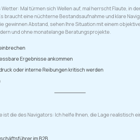
Wetter: Mal türmen sich Wellen auf, mal herrscht Flaute, in d
Es braucht eine nüchterne Bestandsaufnahme und klare Navig
ie gewinnen Abstand, sehen Ihre Situation mit einem objektiv
ordern und ohne monatelange Beratungsprojekte.
 einbrechen
g messbare Ergebnisse ankommen
druck oder interne Reibungen kritisch werden
n
 ist die des Navigators: Ich helfe Ihnen, die Lage realistisch
eschäftsführer im B2B