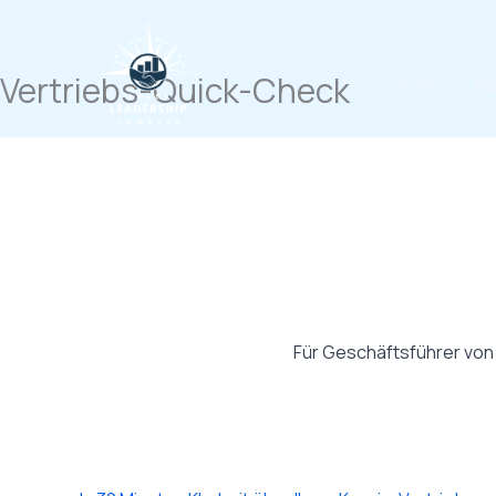
Zum
Inhalt
springen
Vertriebs-Quick-Check
Home
Na
Für Geschäftsführer von U