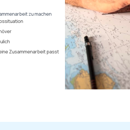
usammenarbeit zu machen
ebssituation
anöver
ulich
eine Zusammenarbeit passt