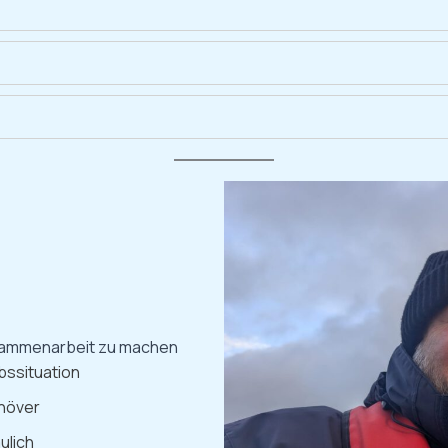
usammenarbeit zu machen
ebssituation
anöver
ulich