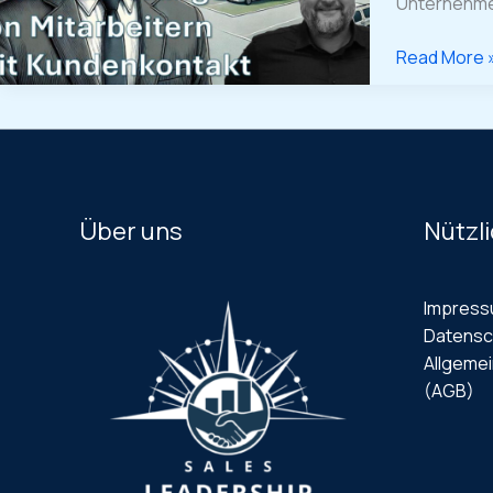
Unternehm
Read More 
Über uns
Nützli
Impres
Datensc
Allgeme
(AGB)