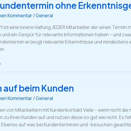
Kundentermin ohne Erkenntnisg
in
inen Kommentar
/
General
ewinn!
ist eine innere Haltung JEDER Mitarbeiter der einen Termin mi
und ein Gespür für relevante Informationen haben – und zwar
Kundentermin erzeugt relevante Erkenntnisse und mindestens e
en
»
 auf beim Kunden
inen Kommentar
/
General
eren von Mitarbeitern mit Kundenkontakt Viele – wenn nicht di
 zu ihren Kunden auf und nutzen diese so gut wie nicht. Es f
Ebenso auf was bei Kundenterminen und -besuchen geachtet 