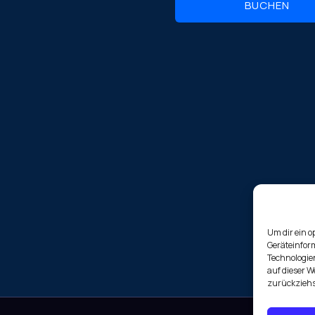
BUCHEN
Um dir ein o
Geräteinfor
Technologien
auf dieser W
zurückziehs