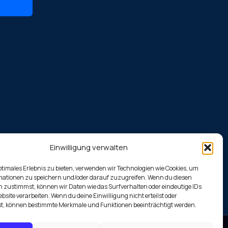
Einwilligung verwalten
ptimales Erlebnis zu bieten, verwenden wir Technologien wie Cookies, um
mationen zu speichern und/oder darauf zuzugreifen. Wenn du diesen
 zustimmst, können wir Daten wie das Surfverhalten oder eindeutige IDs
ebsite verarbeiten. Wenn du deine Einwilligung nicht erteilst oder
t, können bestimmte Merkmale und Funktionen beeinträchtigt werden.