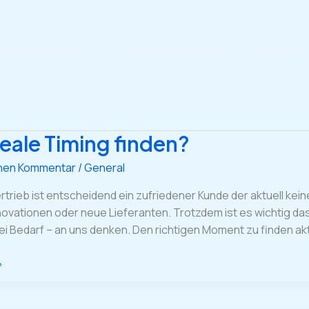
vigations-Services
Termine & Workshops
Beiträge
eale Timing finden?
inen Kommentar
/
General
rtrieb ist entscheidend ein zufriedener Kunde der aktuell kei
ovationen oder neue Lieferanten. Trotzdem ist es wichtig das
i Bedarf – an uns denken. Den richtigen Moment zu finden ak
»