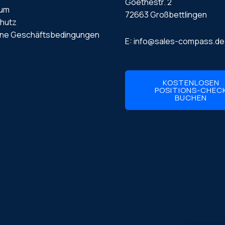
Goethestr. 2
sum
72663 Großbettlingen
hutz
ine Geschäftsbedingungen
E: info@sales-compass.de
KOSTENLOSEN
POSITIONS-CHEC
BUCHEN