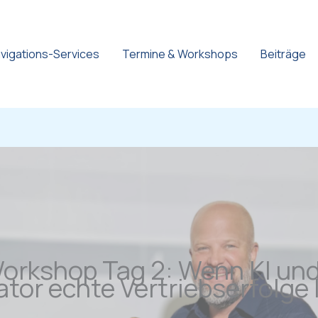
vigations-Services
Termine & Workshops
Beiträge
rkshop Tag 2: Wenn KI und
tor echte Vertriebserfolge 