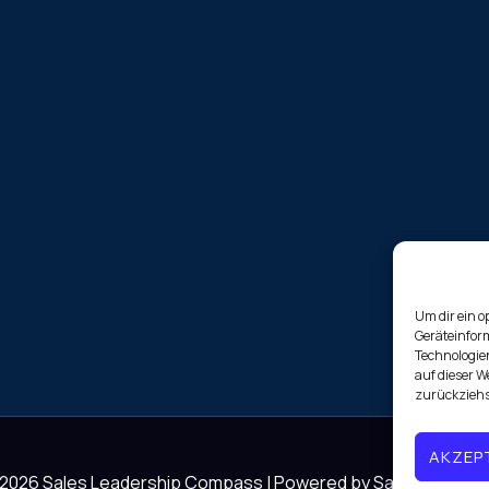
Um dir ein o
Geräteinfor
Technologien
auf dieser W
zurückziehs
AKZEP
 2026 Sales Leadership Compass | Powered by Sales Leader