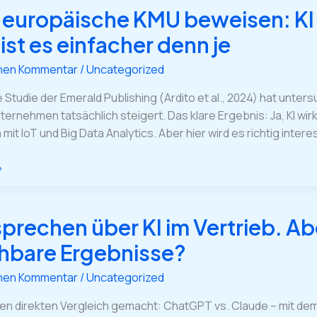
 europäische KMU beweisen: KI i
e
ist es einfacher denn je
inen Kommentar
/
Uncategorized
e Studie der Emerald Publishing (Ardito et al., 2024) hat unt
nternehmen tatsächlich steigert. Das klare Ergebnis: Ja, KI w
mit IoT und Big Data Analytics. Aber hier wird es richtig int
»
sprechen über KI im Vertrieb. Ab
hbare Ergebnisse?
inen Kommentar
/
Uncategorized
nen direkten Vergleich gemacht: ChatGPT vs. Claude – mit d