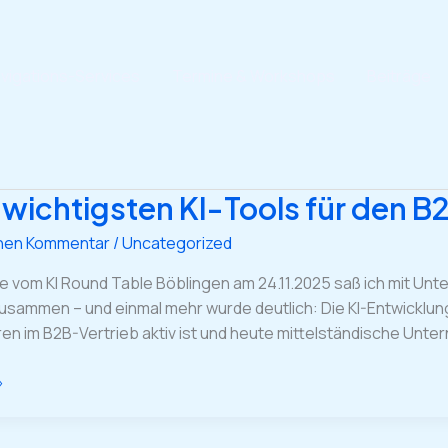
vigations-Services
Termine & Workshops
Beiträge
 wichtigsten KI-Tools für den 
inen Kommentar
/
Uncategorized
e vom KI Round Table Böblingen am 24.11.2025 saß ich mit Unt
sammen – und einmal mehr wurde deutlich: Die KI-Entwicklung i
en im B2B-Vertrieb aktiv ist und heute mittelständische Unter
»