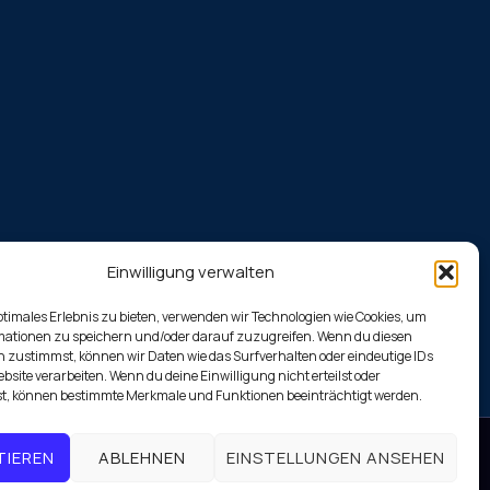
Einwilligung verwalten
ptimales Erlebnis zu bieten, verwenden wir Technologien wie Cookies, um
mationen zu speichern und/oder darauf zuzugreifen. Wenn du diesen
 zustimmst, können wir Daten wie das Surfverhalten oder eindeutige IDs
ebsite verarbeiten. Wenn du deine Einwilligung nicht erteilst oder
t, können bestimmte Merkmale und Funktionen beeinträchtigt werden.
TIEREN
ABLEHNEN
EINSTELLUNGEN ANSEHEN
ship Compass