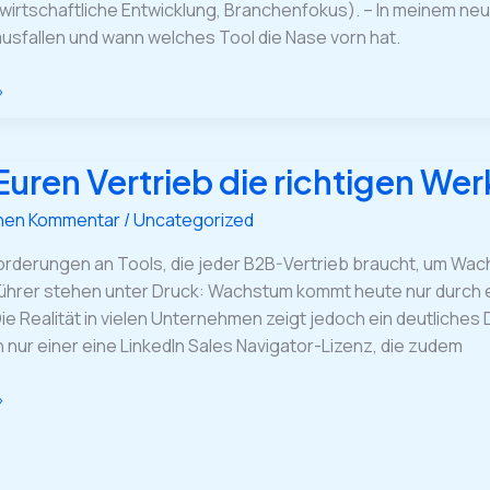
 wirtschaftliche Entwicklung, Branchenfokus). – In meinem ne
usfallen und wann welches Tool die Nase vorn hat.
»
uren Vertrieb die richtigen We
?
inen Kommentar
/
Uncategorized
rderungen an Tools, die jeder B2B-Vertrieb braucht, um Wach
hrer stehen unter Druck: Wachstum kommt heute nur durch 
Die Realität in vielen Unternehmen zeigt jedoch ein deutliche
 nur einer eine LinkedIn Sales Navigator-Lizenz, die zudem
»