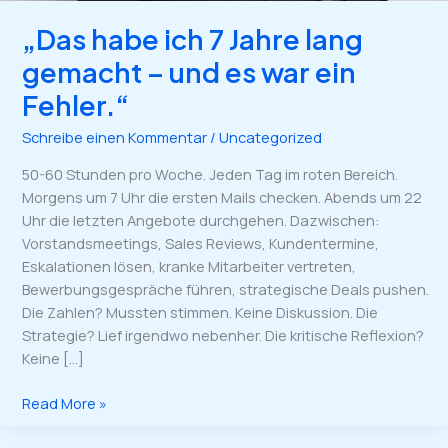
ein
„Das habe ich 7 Jahre lang
Fehler.“
gemacht – und es war ein
Fehler.“
Schreibe einen Kommentar
/
Uncategorized
50-60 Stunden pro Woche. Jeden Tag im roten Bereich.
Morgens um 7 Uhr die ersten Mails checken. Abends um 22
Uhr die letzten Angebote durchgehen. Dazwischen:
Vorstandsmeetings, Sales Reviews, Kundentermine,
Eskalationen lösen, kranke Mitarbeiter vertreten,
Bewerbungsgespräche führen, strategische Deals pushen.
Die Zahlen? Mussten stimmen. Keine Diskussion. Die
Strategie? Lief irgendwo nebenher. Die kritische Reflexion?
Keine […]
Read More »