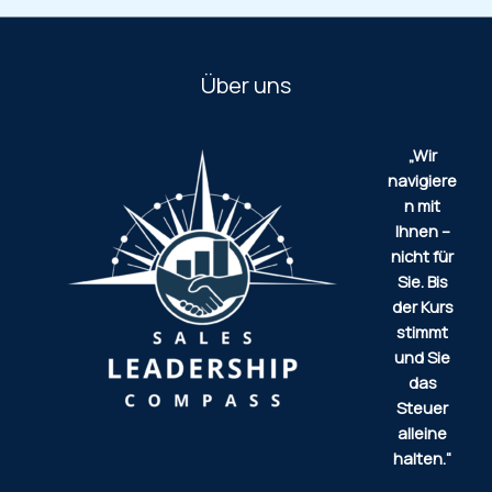
Über uns
„Wir
navigiere
n mit
Ihnen –
nicht für
Sie.
Bis
der Kurs
stimmt
und Sie
das
Steuer
alleine
halten.“