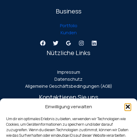
Business
Portfolio
Kunden
Nützliche Links
Impressum
Datenschutz
Allgemeine Geschäftsbedingungen (AGB)
Kontaktieren Sie uns
Einwilligung verwalten
Goethestr. 2
72663 Großbettlingen
Um dir ein optimales Erlebnis zu bieten, verwenden wir Technologien wie
Cookies, um Geräteinformationen zu speichern und/oder darauf
zuzugreifen. Wenn du diesen Technologien zustimmst, können wir Daten
E: info@sales-compass.de
wie das Surfverhalten oder eindeutige IDs auf dieser Website verarbeiten.